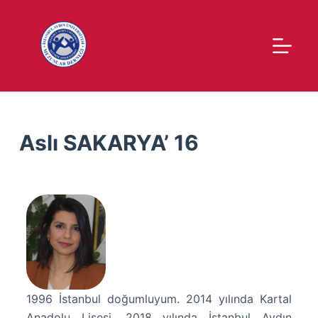
S
k
i
p
t
o
c
Aslı SAKARYA’ 16
o
n
t
e
n
t
1996 İstanbul doğumluyum. 2014 yılında Kartal
Anadolu Lisesi, 2018 yılında İstanbul Aydın