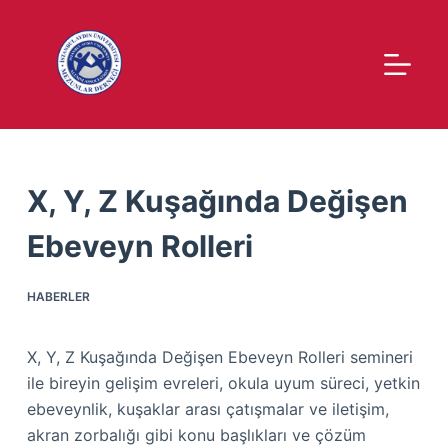
S
k
i
p
t
o
c
X, Y, Z Kuşağında Değişen
o
n
Ebeveyn Rolleri
t
e
HABERLER
n
t
X, Y, Z Kuşağında Değişen Ebeveyn Rolleri semineri
ile bireyin gelişim evreleri, okula uyum süreci, yetkin
ebeveynlik, kuşaklar arası çatışmalar ve iletişim,
akran zorbalığı gibi konu başlıkları ve çözüm