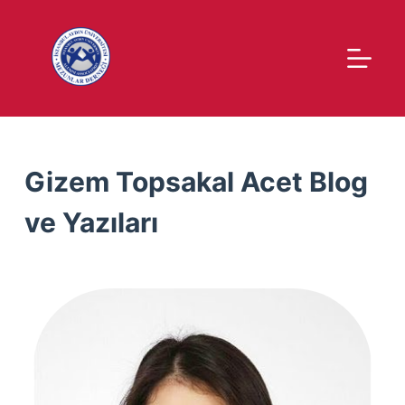
S
k
i
p
t
o
c
Gizem Topsakal Acet Blog
o
n
ve Yazıları
t
e
n
t