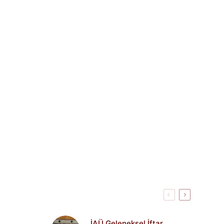
İAÜ Geleneksel İftar