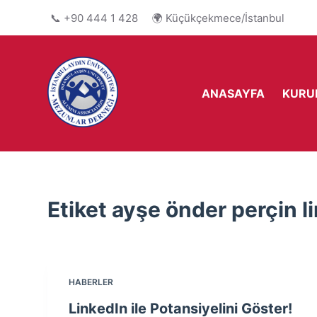
S
📞 +90 444 1 428 🌍 Küçükçekmece/İstanbul
k
i
p
t
ANASAYFA
KURU
o
c
o
n
t
e
Etiket
ayşe önder perçin l
n
t
HABERLER
LinkedIn ile Potansiyelini Göster!