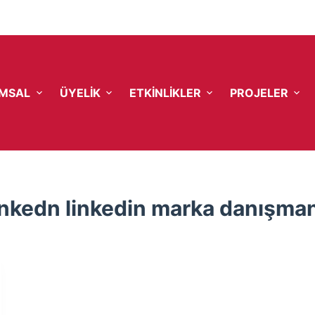
MSAL
ÜYELIK
ETKINLIKLER
PROJELER
inkedn linkedin marka danışma